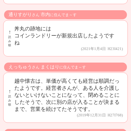
通りすがり
市内
さん
に住んでま～す
丼丸の跡地には
↑
コインランドリーが新規出店したようです
読
み
ね
順
(2021年1月4日 H23I421)
えっちゅう
まくはり
さん
に住んでま～す
越中懐古は、単価が高くても経営は順調だっ
たようです。経営者さんが、ある人を介護し
↑
ないといけないことになって、閉めることに
読
み
したそうで、次に別の店が入ることが決まる
順
まで、営業を続けてたそうです。
(2019年12月31日 H27I768)