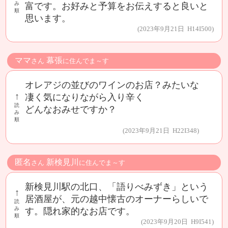
み
富です。お好みと予算をお伝えすると良いと
順
思います。
(2023年9月21日 H14I500)
ママ
幕張
さん
に住んでま～す
オレアジの並びのワインのお店？みたいな
↑
凄く気になりながら入り辛く
読
どんなおみせですか？
み
順
(2023年9月21日 H22I348)
匿名
新検見川
さん
に住んでま～す
新検見川駅の北口、「語りべみずき」という
↑
居酒屋が、元の越中懐古のオーナーらしいで
読
み
す。隠れ家的なお店です。
順
(2023年9月20日 H9I541)