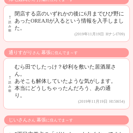
閉店する店のいずれかの後に6月までひび野に
↑
あったOREAJIが入るという情報を入手しまし
読
み
た。
順
(2019年11月19日 HナシI709)
通りすがり
幕張
さん
に住んでま～す
むら田でしたっけ？砂利を敷いた居酒屋さ
ん。
↑
あそこも解体していたような気がします。
読
み
本当にどうしちゃったんだろう、あの通
順
り。
(2019年11月19日 H15I654)
じいさん
幕張
さん
に住んでま～す