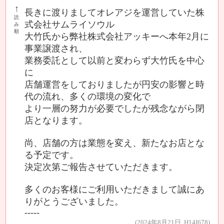
↑
長きに渡りましてオレアジを運営していた株
読
式会社サムライソウル
み
順
大竹氏から弊社株式会社アッキーへ本年2月に
事業譲渡され、
業務委託として以前と変わらず大竹氏を中心
に
店舗運営をしておりましたが円安の影響と時
代の流れ、多くの環境の変化で
より一層の努力が必要でしたが残念ながら閉
店となります。
尚、店舗の方は業態を変え、新たなお店とな
る予定です。
決定次第ご報告させていただきます。
多くのお客様にご利用いただきまして誠にあ
りがとうございました。
-----
(2024年8月21日 H14I678)