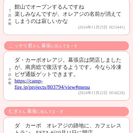
館山でオープンするんですね
↑
楽しみなんですが、オレアジの名前が消えて
読
み
しまうのは寂しいかな
順
(2024年11月25日 H21I441)
こっそり君
幕張
さん
に住んでま～す
ダ・カーポオレアジ。幕張店は閉店しました
が、南房総で復活するようです。今なら冷凍
↑
ピザ通販ゲットできます。
読
み
https://camp-
順
fire.jp/projects/803794/view#menu
(2024年11月22日 H14I228)
むぎ
幕張
さん
に住んでま～す
ダ カーポ オレアジの跡地に、カフェレス
トラン ESTA が10月11日に開店。