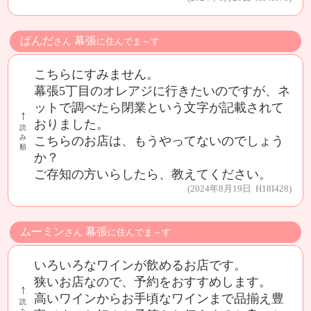
ぱんだ
幕張
さん
に住んでま～す
こちらにすみません。
幕張5丁目のオレアジに行きたいのですが、ネ
ットで調べたら閉業という文字が記載されて
↑
おりました。
読
み
こちらのお店は、もうやってないのでしょう
順
か？
ご存知の方いらしたら、教えてください。
(2024年8月19日 H18I428)
ムーミン
幕張
さん
に住んでま～す
いろいろなワインが飲めるお店です。
狭いお店なので、予約をおすすめします。
↑
高いワインからお手頃なワインまで品揃え豊
読