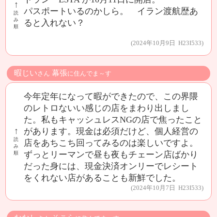
↑
パスポートいるのかしら。 イラン渡航歴あ
読
み
ると入れない？
順
(2024年10月9日 H23I533)
暇じい
幕張
さん
に住んでま～す
今年定年になって暇ができたので、この界隈
のレトロないい感じの店をまわり出しまし
た。私もキャッシュレスNGの店で焦ったこと
↑
があります。現金は必須だけど、個人経営の
読
店をあちこち回ってみるのは楽しいですよ。
み
ずっとリーマンで昼も夜もチェーン店ばかり
順
だった身には、現金決済オンリーでレシート
をくれない店があることも新鮮でした。
(2024年10月7日 H23I533)