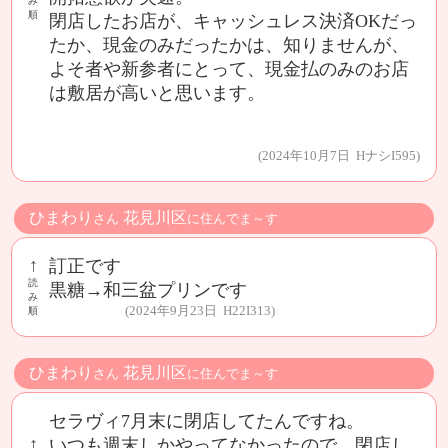
み
順
閉店したお店が、キャッシュレス決済OKだっ
たか、現金のみだったかは、知りませんが、
よそ者や新参者にとって、現金払のみのお店
は敷居が高いと思います。
(2024年10月7日 HナシI595)
ひまわり
花見川区
さん
に住んでま～す
↑
訂正です
読
黒糖→和三盆プリンです
み
(2024年9月23日 H22I313)
順
ひまわり
花見川区
さん
に住んでま～す
セラヴィ7月末に閉店してたんですね。
↑
いつも週末しかやってなかったので、閉店し