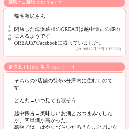
幕張
幕張
さん
に住んでま～す
帰宅難民さん
↑
閉店した海浜幕張のOREAJIは越中懐古の跡地
読
に入るようです。
み
順
OREAJIのFacebookに載っていました。
(2019年12月26日 H16I388)
幕張五丁目
幕張
さん
に住んでま～す
そちらの3店舗の徒歩5分県内に住むもので
す。
どん丸→いつ見ても暇そう
越中懐古→美味しいお酒とおつまみでした
が、客単価が高かった。
幕張では、はやりづらいだろうな…と思いな