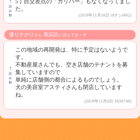
↑
5丁目交差点の「ガリバー」もなくなってまし
読
た。
み
(2019年11月18日 HナシI492)
順
通りすがり
美浜区
さん
に住んでま～す
この地域の再開発は、特に予定はないようで
す。
不動産屋さんでも、空き店舗のテナントを募
↑
集していますので
読
み
単純に店舗側の都合によるものでしょう。
順
犬の美容室アスティさんも閉店しています
ね。
(2019年11月6日 H26I748)