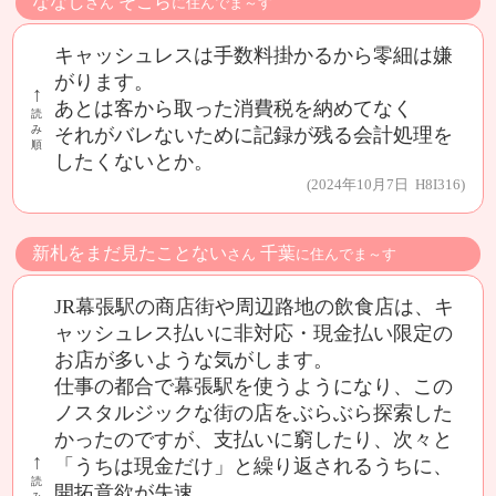
ななし
そこら
さん
に住んでま～す
キャッシュレスは手数料掛かるから零細は嫌
がります。
↑
あとは客から取った消費税を納めてなく
読
み
それがバレないために記録が残る会計処理を
順
したくないとか。
(2024年10月7日 H8I316)
新札をまだ見たことない
千葉
さん
に住んでま～す
JR幕張駅の商店街や周辺路地の飲食店は、キ
ャッシュレス払いに非対応・現金払い限定の
お店が多いような気がします。
仕事の都合で幕張駅を使うようになり、この
ノスタルジックな街の店をぶらぶら探索した
かったのですが、支払いに窮したり、次々と
↑
「うちは現金だけ」と繰り返されるうちに、
読
開拓意欲が失速。