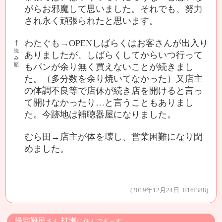
がらお邪魔して思いました。それでも、努力
され永く頑張られたと思います。
↑
わたぐも→OPENしばらくはお客さんが出入り
読
ありましたが、しばらくしてからいつ行って
み
順
もパンが余り無く買えないことが続きまし
た。（多分数を余り焼いてなかった）又店主
の体調不良等で店休が続き店を開けると言っ
て開けなかったり…と言うこともありまし
た。今跡地は補聴器屋になりました。
むら田→店主が体を壊し、営業困難になり閉
めました。
(2019年12月24日 H16I388)
帰宅難民
打瀬
さん
に住んでま～す