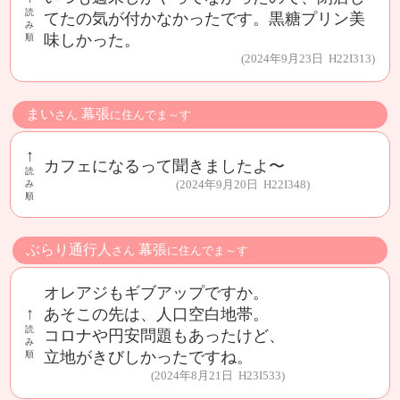
読
てたの気が付かなかったです。黒糖プリン美
み
味しかった。
順
(2024年9月23日 H22I313)
まい
幕張
さん
に住んでま～す
↑
カフェになるって聞きましたよ〜
読
(2024年9月20日 H22I348)
み
順
ぶらり通行人
幕張
さん
に住んでま～す
オレアジもギブアップですか。
↑
あそこの先は、人口空白地帯。
読
コロナや円安問題もあったけど、
み
立地がきびしかったですね。
順
(2024年8月21日 H23I533)