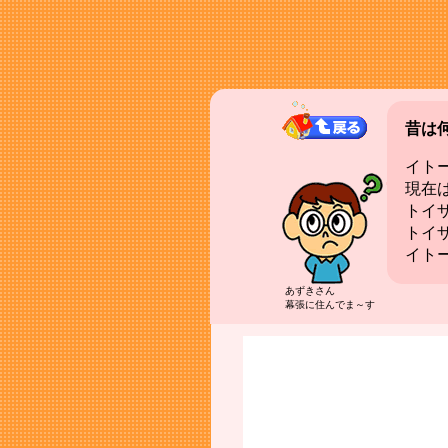
昔は
イト
現在
トイ
トイ
イト
あずきさん
幕張に住んでま～す