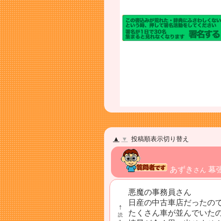
▲
▼
投稿順表示切り替え
あずき
幕
さん
悪魔の事務員さん
日産の中古車店だったの
↑
たくさん車が並んでいたのかな
読