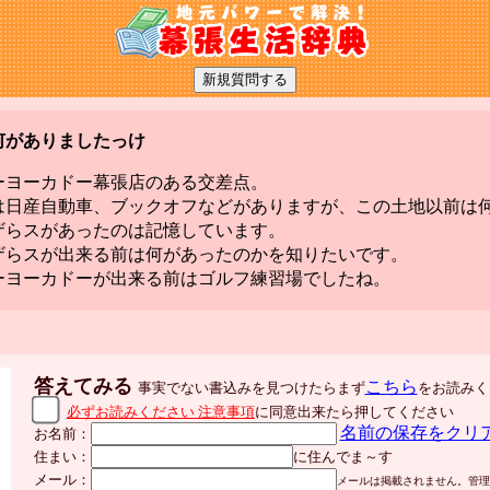
何がありましたっけ
ーヨーカドー幕張店のある交差点。
は日産自動車、ブックオフなどがありますが、この土地以前は
ザらスがあったのは記憶しています。
ザらスが出来る前は何があったのかを知りたいです。
ーヨーカドーが出来る前はゴルフ練習場でしたね。
答えてみる
こちら
事実でない書込みを見つけたらまず
をお読みく
必ずお読みください 注意事項
に同意出来たら押してください
名前の保存をクリ
お名前：
住まい：
に住んでま～す
メール：
メールは掲載されません。管理