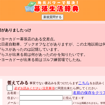
何がありましたっけ
ーヨーカドー幕張店のある交差点。
は日産自動車、ブックオフなどがありますが、この土地以前は
ザらスがあったのは記憶しています。
ザらスが出来る前は何があったのかを知りたいです。
ーヨーカドーが出来る前はゴルフ練習場でしたね。
答えてみる
こちら
事実でない書込みを見つけたらまず
をお読みく
必ずお読みください 注意事項
に同意出来たら押してください
名前の保存をクリ
お名前：
住まい：
に住んでま～す
メール：
メールは掲載されません。管理