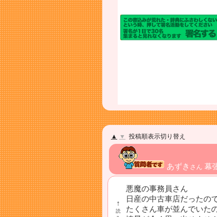
▲
▼
投稿順表示切り替え
あずき
幕
さん
悪魔の事務員さん
日産の中古車店だったの
↑
たくさん車が並んでいたのかな
読