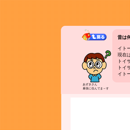
昔は
イト
現在
トイ
トイ
イト
あずきさん
幕張に住んでま～す