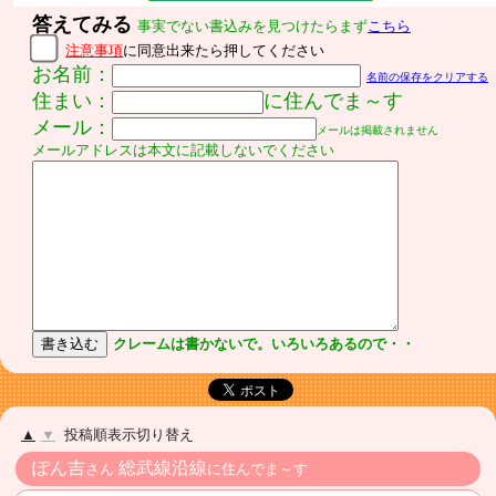
答えてみる
事実でない書込みを見つけたらまず
こちら
注意事項
に同意出来たら押してください
お名前：
名前の保存をクリアする
住まい：
に住んでま～す
メール：
メールは掲載されません
メールアドレスは本文に記載しないでください
クレームは書かないで。いろいろあるので・・
▲
▼
投稿順表示切り替え
ぽん吉
総武線沿線
さん
に住んでま～す