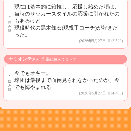
現在は基本的に箱推し、応援し始めた頃は、
当時のサッカースタイルの応援に引かれたの
↑
もあるけど
読
み
現役時代の黒木知宏(現投手コーチ)が好きだ
順
った。
(2026年5月27日 H12I528)
ナミオンテ
幕張
さん
に住んでま～す
今でもオギー。
↑
球団は最後まで面倒見られなかったのか、今
読
み
でも悔やまれる
順
(2026年5月27日 H14I408)