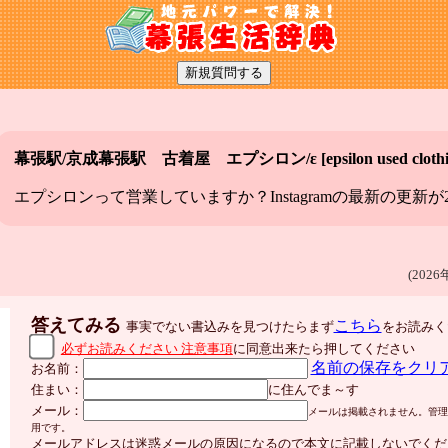
幕張駅/京成幕張駅 古着屋 エプシロン/ε [epsilon used clothi
エプシロンって営業していますか？Instagramの最新の更新が2
(2026
答えてみる
こちら
事実でない書込みを見つけたらまず
をお読みく
必ずお読みください 注意事項
に同意出来たら押してください
名前の保存をクリ
お名前：
住まい：
に住んでま～す
メール：
メールは掲載されません。管理
用です。
メールアドレスは迷惑メールの原因になるので本文に記載しないでくだ