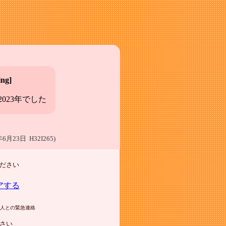
ng]
023年でした
年6月23日 H32I265)
ださい
アする
人との緊急連絡
さい