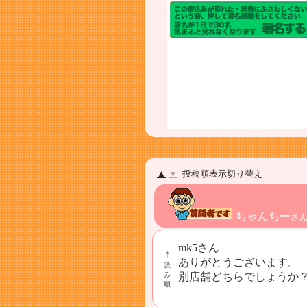
▲
▼
投稿順表示切り替え
ちゃんちー
さ
mk5さん
↑
ありがとうございます。
読
み
別店舗どちらでしょうか
順