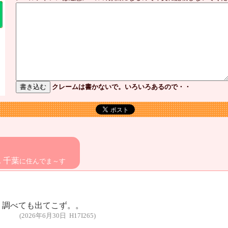
クレームは書かないで。いろいろあるので・・
千葉
ん
に住んでま～す
？調べても出てこず。。
(2026年6月30日 H17I265)